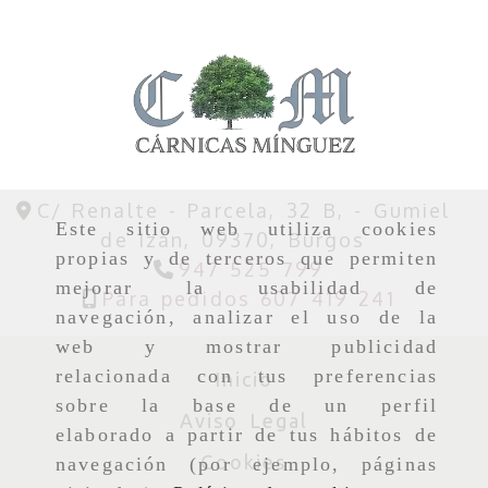
C/ Renalte - Parcela, 32 B, -
Gumiel
Este sitio web utiliza cookies
de Izán,
09370,
Burgos
propias y de terceros que permiten
947 525 799
mejorar la usabilidad de
Para pedidos 607 419 241
navegación, analizar el uso de la
web y mostrar publicidad
relacionada con tus preferencias
Inicio
sobre la base de un perfil
Aviso Legal
elaborado a partir de tus hábitos de
Cookies
navegación (por ejemplo, páginas