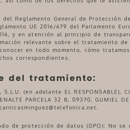
, así como de los derechos que le asisten
ud del Reglamento General de Protección d
glamento UE 2016/679 del Parlamento Eur
016, y en atención al principio de transpa
rmación relevante sobre el tratamiento de
a conocer en todo momento, cómo tratamos
echos correspondientes.
e del tratamiento:
 S.L.U.
(en adelante EL RESPONSABLE),
C
RENALTE PARCELA 32 B
,
09370
,
GUMIEL DE
carnicasminguez@telefonica.net
.
ado de protección de datos (DPO): No se 