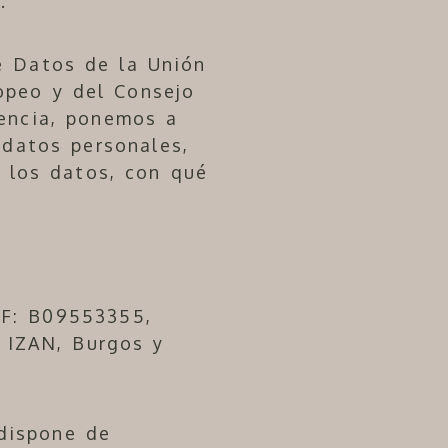
.
e Datos de la Unión
opeo y del Consejo
rencia, ponemos a
 datos personales,
 los datos, con qué
IF
:
B09553355
,
 IZAN
,
Burgos
y
dispone de