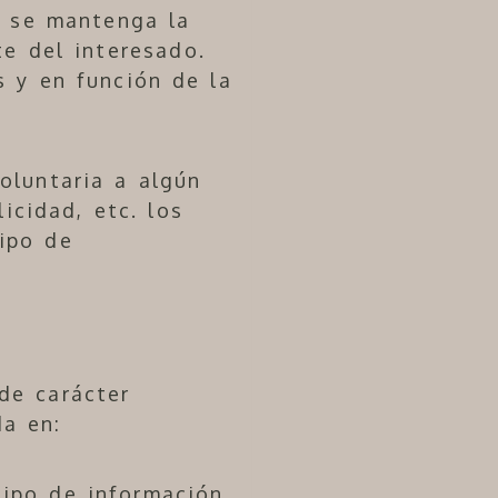
s se mantenga la
te del interesado.
s y en función de la
oluntaria a algún
icidad, etc. los
ipo de
de carácter
a en:
tipo de información.