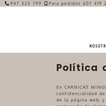
947 525 799
Para pedidos 607 419 
NOSOTR
Política
En
CARNICAS MINGU
confidencialidad de
de la página web, y