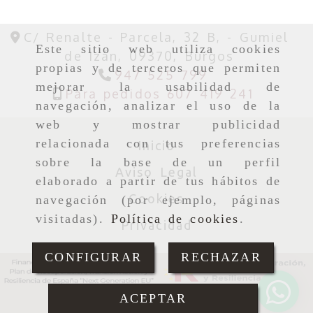
C/ Renalte - Parcela, 32 B, -
Gumiel
Este sitio web utiliza cookies
de Izán,
09370,
Burgos
propias y de terceros que permiten
947 525 799
mejorar la usabilidad de
Para pedidos 607 419 241
navegación, analizar el uso de la
web y mostrar publicidad
relacionada con tus preferencias
Inicio
sobre la base de un perfil
Aviso Legal
elaborado a partir de tus hábitos de
Cookies
navegación (por ejemplo, páginas
visitadas).
Política de cookies
.
Privacidad
CONFIGURAR
RECHAZAR
ACEPTAR